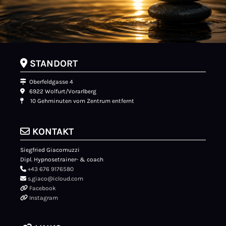

STANDORT

Oberfeldgasse 4

6922 Wolfurt/Vorarlberg

10 Gehminuten vom Zentrum entfernt

KONTAKT
Siegfried Giacomuzzi
Dipl. Hypnosetrainer- & coach

+43 676 9176580

s.giaco@icloud.com

Facebook

Instagram