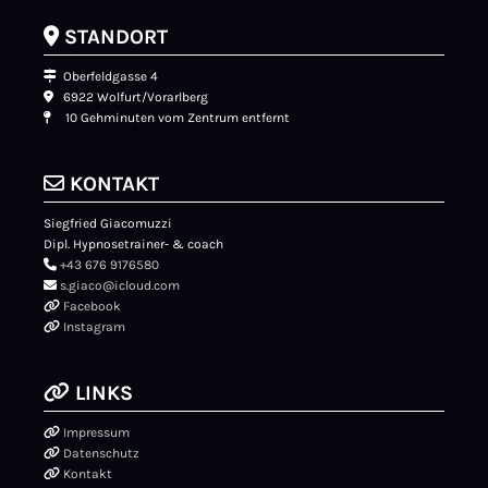

STANDORT

Oberfeldgasse 4

6922 Wolfurt/Vorarlberg

10 Gehminuten vom Zentrum entfernt

KONTAKT
Siegfried Giacomuzzi
Dipl. Hypnosetrainer- & coach

+43 676 9176580

s.giaco@icloud.com

Facebook

Instagram

LINKS

Impressum

Datenschutz

Kontakt