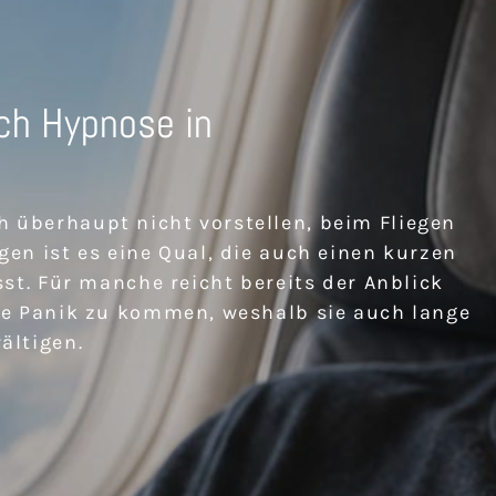
ch Hypnose in
 überhaupt nicht vorstellen, beim Fliegen
en ist es eine Qual, die auch einen kurzen
sst. Für manche reicht bereits der Anblick
ne Panik zu kommen, weshalb sie auch lange
ältigen.