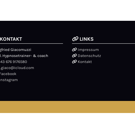
KONTAKT
LINKS

gfried Giacomuzzi
Impressum

l. Hypnosetrainer- & coach
Datenschutz

+43 676 9176580
Kontakt

s.giaco@icloud.com
Facebook
Instagram