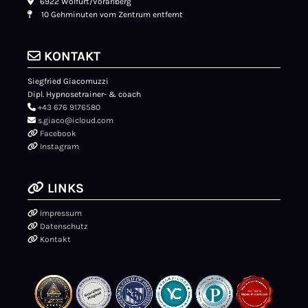

6922 Wolfurt/Vorarlberg

10 Gehminuten vom Zentrum entfernt

KONTAKT
Siegfried Giacomuzzi
Dipl. Hypnosetrainer- & coach

+43 676 9176580

s.giaco@icloud.com

Facebook

Instagram

LINKS

Impressum

Datenschutz

Kontakt